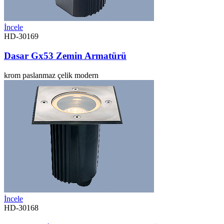
İncele
HD-30169
Dasar Gx53 Zemin Armatürü
krom
paslanmaz çelik
modern
İncele
HD-30168