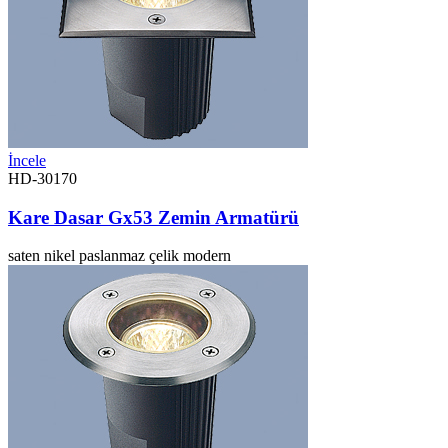
İncele
HD-30170
Kare Dasar Gx53 Zemin Armatürü
saten nikel
paslanmaz çelik
modern