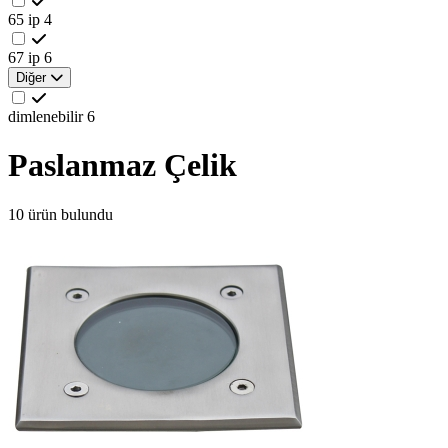
65 ip
4
67 ip
6
Diğer
dimlenebilir
6
Paslanmaz Çelik
10 ürün bulundu