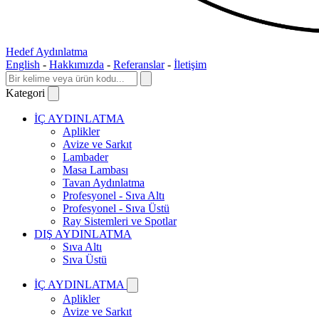
Hedef Aydınlatma
English
-
Hakkımızda
-
Referanslar
-
İletişim
Kategori
İÇ AYDINLATMA
Aplikler
Avize ve Sarkıt
Lambader
Masa Lambası
Tavan Aydınlatma
Profesyonel - Sıva Altı
Profesyonel - Sıva Üstü
Ray Sistemleri ve Spotlar
DIŞ AYDINLATMA
Sıva Altı
Sıva Üstü
İÇ AYDINLATMA
Aplikler
Avize ve Sarkıt