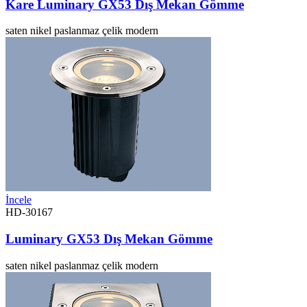
Kare Luminary GX53 Dış Mekan Gömme
saten nikel
paslanmaz çelik
modern
İncele
HD-30167
Luminary GX53 Dış Mekan Gömme
saten nikel
paslanmaz çelik
modern