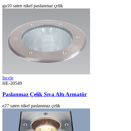
gu10
saten nikel
paslanmaz çelik
İncele
HE-20549
Paslanmaz Çelik Sıva Altı Armatür
e27
saten nikel
paslanmaz çelik