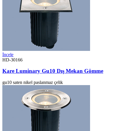
İncele
HD-30166
Kare Luminary Gu10 Dış Mekan Gömme
gu10
saten nikel
paslanmaz çelik