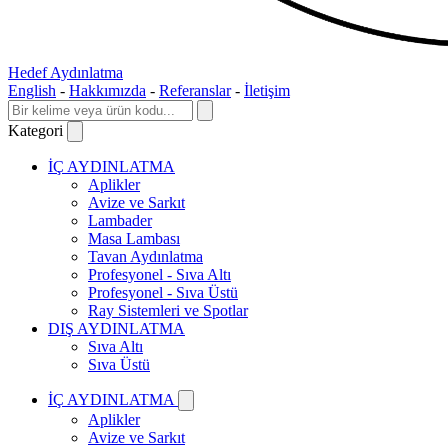
Hedef Aydınlatma
English
-
Hakkımızda
-
Referanslar
-
İletişim
Kategori
İÇ AYDINLATMA
Aplikler
Avize ve Sarkıt
Lambader
Masa Lambası
Tavan Aydınlatma
Profesyonel - Sıva Altı
Profesyonel - Sıva Üstü
Ray Sistemleri ve Spotlar
DIŞ AYDINLATMA
Sıva Altı
Sıva Üstü
İÇ AYDINLATMA
Aplikler
Avize ve Sarkıt