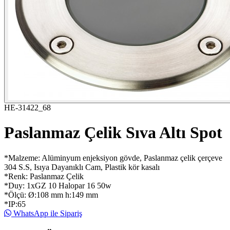
HE-31422_68
Paslanmaz Çelik Sıva Altı Spot
*Malzeme: Alüminyum enjeksiyon gövde, Paslanmaz çelik çerçeve
304 S.S, Isıya Dayanıklı Cam, Plastik kör kasalı
*Renk: Paslanmaz Çelik
*Duy: 1xGZ 10 Halopar 16 50w
*Ölçü: Ø:108 mm h:149 mm
*IP:65
WhatsApp ile Sipariş