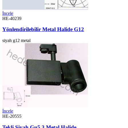
İncele
HE-40239
Yönlendirilebilir Metal Halide G12
siyah
g12
metal
İncele
HE-20555
Tekli Siyah Gu5.3 Metal Halide