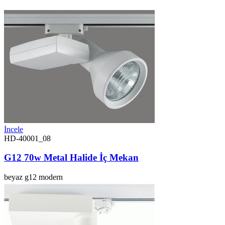
İncele
HD-40001_08
G12 70w Metal Halide İç Mekan
beyaz
g12
modern