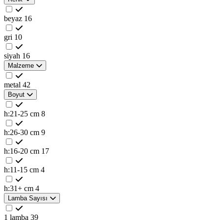
beyaz
16
gri
10
siyah
16
Malzeme
metal
42
Boyut
h:21-25 cm
8
h:26-30 cm
9
h:16-20 cm
17
h:11-15 cm
4
h:31+ cm
4
Lamba Sayısı
1 lamba
39