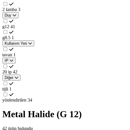
2 lamba
3
Duy
g12
41
g8.5
1
Kullanım Yeri
tavan
1
IP
20 ip
42
Diğer
tijli
1
yönlendirilen
34
Metal Halide (G 12)
42 ürün bulundu