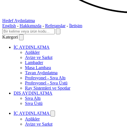
Hedef Aydınlatma
English
-
Hakkımızda
-
Referanslar
-
İletişim
Kategori
İÇ AYDINLATMA
Aplikler
Avize ve Sarkıt
Lambader
Masa Lambası
Tavan Aydınlatma
Profesyonel - Sıva Altı
Profesyonel - Sıva Üstü
Ray Sistemleri ve Spotlar
DIŞ AYDINLATMA
Sıva Altı
Sıva Üstü
İÇ AYDINLATMA
Aplikler
Avize ve Sarkıt