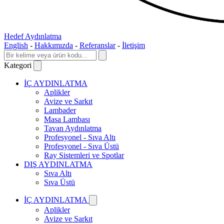
Hedef Aydınlatma
English
-
Hakkımızda
-
Referanslar
-
İletişim
Kategori
İÇ AYDINLATMA
Aplikler
Avize ve Sarkıt
Lambader
Masa Lambası
Tavan Aydınlatma
Profesyonel - Sıva Altı
Profesyonel - Sıva Üstü
Ray Sistemleri ve Spotlar
DIŞ AYDINLATMA
Sıva Altı
Sıva Üstü
İÇ AYDINLATMA
Aplikler
Avize ve Sarkıt