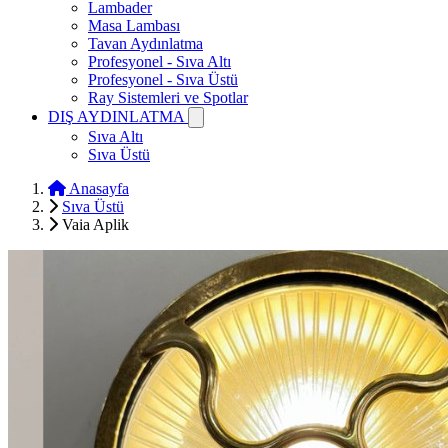
Lambader
Masa Lambası
Tavan Aydınlatma
Profesyonel - Sıva Altı
Profesyonel - Sıva Üstü
Ray Sistemleri ve Spotlar
DIŞ AYDINLATMA
Sıva Altı
Sıva Üstü
Anasayfa
Sıva Üstü
Vaia Aplik