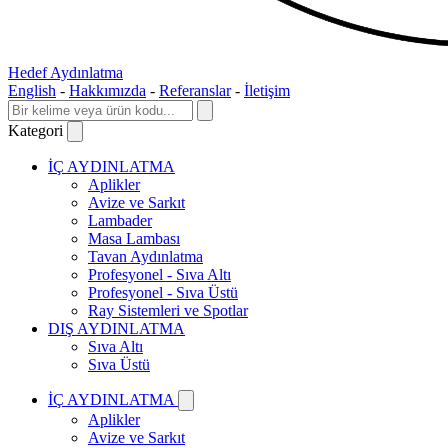
Hedef Aydınlatma
English
-
Hakkımızda
-
Referanslar
-
İletişim
Kategori
İÇ AYDINLATMA
Aplikler
Avize ve Sarkıt
Lambader
Masa Lambası
Tavan Aydınlatma
Profesyonel - Sıva Altı
Profesyonel - Sıva Üstü
Ray Sistemleri ve Spotlar
DIŞ AYDINLATMA
Sıva Altı
Sıva Üstü
İÇ AYDINLATMA
Aplikler
Avize ve Sarkıt