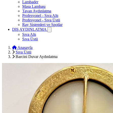
Lambader
Masa Lambası
Tavan Aydınlatma
Profesyonel - Sıva Altı
Profesyonel - Sıva Üstü
Ray Sistemleri ve Spotlar
DIŞ AYDINLATMA
Sıva Altı
Sıva Üstü
Anasayfa
Sıva Üstü
Barcini Duvar Aydınlatma