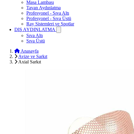
Masa Lambası
Tavan Aydınlatma
Profesyonel - Sıva Altı
Profesyonel - Sıva Üstü
Ray Sistemleri ve Spotlar
DIŞ AYDINLATMA
Sıva Altı
Sıva Üstü
Anasayfa
Avize ve Sarkıt
Axial Sarkıt