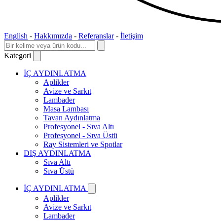
English
-
Hakkımızda
-
Referanslar
-
İletişim
Kategori
İÇ AYDINLATMA
Aplikler
Avize ve Sarkıt
Lambader
Masa Lambası
Tavan Aydınlatma
Profesyonel - Sıva Altı
Profesyonel - Sıva Üstü
Ray Sistemleri ve Spotlar
DIŞ AYDINLATMA
Sıva Altı
Sıva Üstü
İÇ AYDINLATMA
Aplikler
Avize ve Sarkıt
Lambader