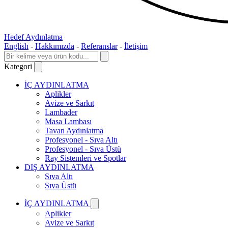
Hedef Aydınlatma
English
-
Hakkımızda
-
Referanslar
-
İletişim
Kategori
İÇ AYDINLATMA
Aplikler
Avize ve Sarkıt
Lambader
Masa Lambası
Tavan Aydınlatma
Profesyonel - Sıva Altı
Profesyonel - Sıva Üstü
Ray Sistemleri ve Spotlar
DIŞ AYDINLATMA
Sıva Altı
Sıva Üstü
İÇ AYDINLATMA
Aplikler
Avize ve Sarkıt