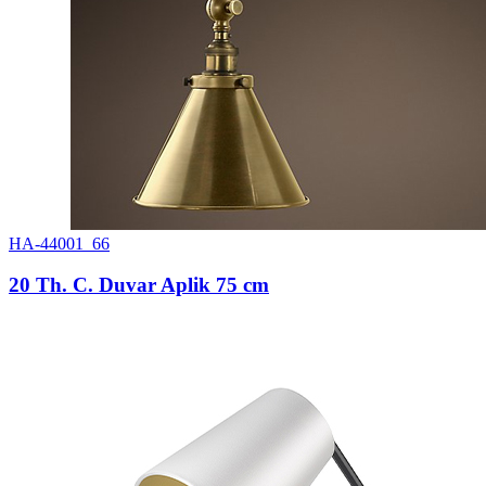
HA-44001_66
20 Th. C. Duvar Aplik 75 cm