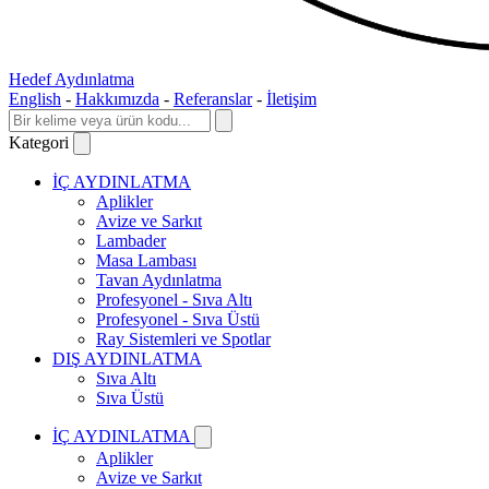
Hedef Aydınlatma
English
-
Hakkımızda
-
Referanslar
-
İletişim
Kategori
İÇ AYDINLATMA
Aplikler
Avize ve Sarkıt
Lambader
Masa Lambası
Tavan Aydınlatma
Profesyonel - Sıva Altı
Profesyonel - Sıva Üstü
Ray Sistemleri ve Spotlar
DIŞ AYDINLATMA
Sıva Altı
Sıva Üstü
İÇ AYDINLATMA
Aplikler
Avize ve Sarkıt