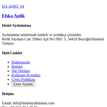
HA-42902_04
Elska Aplik
Hedef Aydınlatma
Aydınlatma sektöründe kaliteli ve yenilikçi çözümler.
Refik Saydam Cad. Dilber Apt No:39D: 3, 34420 Beyoğlu/İstanbul
Türkiye
Hızlı Linkler
Hakkımızda
İletişim
Site Haritası
Kullanım Koşulları
Çerez Politikası
Çerez Ayarları
İletişim
Email:
info@hedefaydinlatma.com