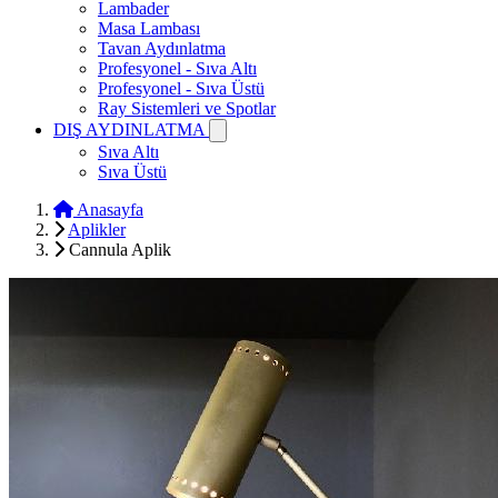
Lambader
Masa Lambası
Tavan Aydınlatma
Profesyonel - Sıva Altı
Profesyonel - Sıva Üstü
Ray Sistemleri ve Spotlar
DIŞ AYDINLATMA
Sıva Altı
Sıva Üstü
Anasayfa
Aplikler
Cannula Aplik