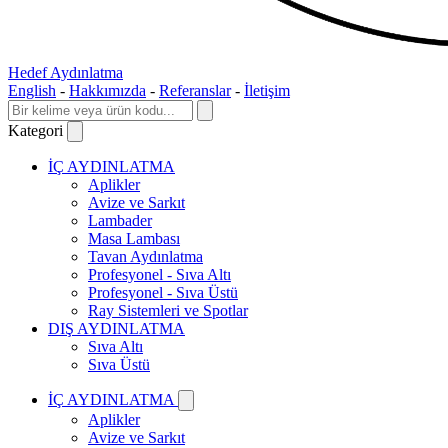
Hedef Aydınlatma
English
-
Hakkımızda
-
Referanslar
-
İletişim
Kategori
İÇ AYDINLATMA
Aplikler
Avize ve Sarkıt
Lambader
Masa Lambası
Tavan Aydınlatma
Profesyonel - Sıva Altı
Profesyonel - Sıva Üstü
Ray Sistemleri ve Spotlar
DIŞ AYDINLATMA
Sıva Altı
Sıva Üstü
İÇ AYDINLATMA
Aplikler
Avize ve Sarkıt