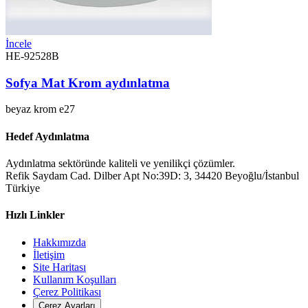
İncele
HE-92528B
Sofya Mat Krom aydınlatma
beyaz
krom
e27
Hedef Aydınlatma
Aydınlatma sektöründe kaliteli ve yenilikçi çözümler.
Refik Saydam Cad. Dilber Apt No:39D: 3, 34420 Beyoğlu/İstanbul
Türkiye
Hızlı Linkler
Hakkımızda
İletişim
Site Haritası
Kullanım Koşulları
Çerez Politikası
Çerez Ayarları