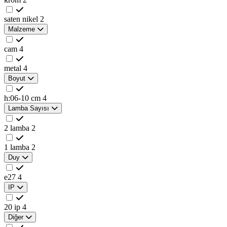
saten nikel
2
Malzeme
cam
4
metal
4
Boyut
h:06-10 cm
4
Lamba Sayısı
2 lamba
2
1 lamba
2
Duy
e27
4
IP
20 ip
4
Diğer