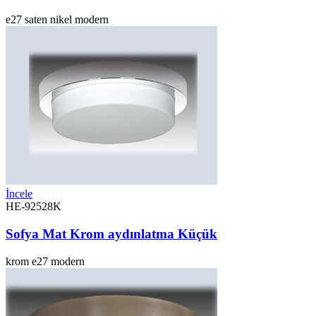
e27
saten nikel
modern
İncele
HE-92528K
Sofya Mat Krom aydınlatma Küçük
krom
e27
modern