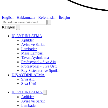
English
-
Hakkımızda
-
Referanslar
-
İletişim
Kategori
İÇ AYDINLATMA
Aplikler
Avize ve Sarkıt
Lambader
Masa Lambası
Tavan Aydınlatma
Profesyonel - Sıva Altı
Profesyonel - Sıva Üstü
Ray Sistemleri ve Spotlar
DIŞ AYDINLATMA
Sıva Altı
Sıva Üstü
İÇ AYDINLATMA
Aplikler
Avize ve Sarkıt
Lambader