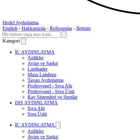
Hedef Aydınlatma
English
-
Hakkımızda
-
Referanslar
-
İletişim
Kategori
İÇ AYDINLATMA
Aplikler
Avize ve Sarkıt
Lambader
Masa Lambası
Tavan Aydınlatma
Profesyonel - Sıva Altı
Profesyonel - Sıva Üstü
Ray Sistemleri ve Spotlar
DIŞ AYDINLATMA
Sıva Altı
Sıva Üstü
İÇ AYDINLATMA
Aplikler
Avize ve Sarkıt