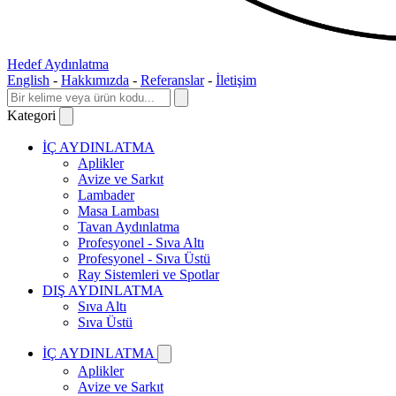
Hedef Aydınlatma
English
-
Hakkımızda
-
Referanslar
-
İletişim
Kategori
İÇ AYDINLATMA
Aplikler
Avize ve Sarkıt
Lambader
Masa Lambası
Tavan Aydınlatma
Profesyonel - Sıva Altı
Profesyonel - Sıva Üstü
Ray Sistemleri ve Spotlar
DIŞ AYDINLATMA
Sıva Altı
Sıva Üstü
İÇ AYDINLATMA
Aplikler
Avize ve Sarkıt