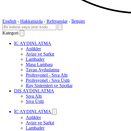
English
-
Hakkımızda
-
Referanslar
-
İletişim
Kategori
İÇ AYDINLATMA
Aplikler
Avize ve Sarkıt
Lambader
Masa Lambası
Tavan Aydınlatma
Profesyonel - Sıva Altı
Profesyonel - Sıva Üstü
Ray Sistemleri ve Spotlar
DIŞ AYDINLATMA
Sıva Altı
Sıva Üstü
İÇ AYDINLATMA
Aplikler
Avize ve Sarkıt
Lambader