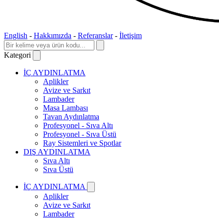
English
-
Hakkımızda
-
Referanslar
-
İletişim
Kategori
İÇ AYDINLATMA
Aplikler
Avize ve Sarkıt
Lambader
Masa Lambası
Tavan Aydınlatma
Profesyonel - Sıva Altı
Profesyonel - Sıva Üstü
Ray Sistemleri ve Spotlar
DIŞ AYDINLATMA
Sıva Altı
Sıva Üstü
İÇ AYDINLATMA
Aplikler
Avize ve Sarkıt
Lambader