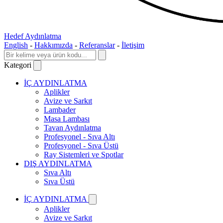
Hedef Aydınlatma
English
-
Hakkımızda
-
Referanslar
-
İletişim
Kategori
İÇ AYDINLATMA
Aplikler
Avize ve Sarkıt
Lambader
Masa Lambası
Tavan Aydınlatma
Profesyonel - Sıva Altı
Profesyonel - Sıva Üstü
Ray Sistemleri ve Spotlar
DIŞ AYDINLATMA
Sıva Altı
Sıva Üstü
İÇ AYDINLATMA
Aplikler
Avize ve Sarkıt