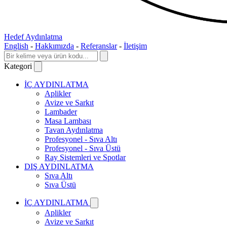
Hedef Aydınlatma
English
-
Hakkımızda
-
Referanslar
-
İletişim
Kategori
İÇ AYDINLATMA
Aplikler
Avize ve Sarkıt
Lambader
Masa Lambası
Tavan Aydınlatma
Profesyonel - Sıva Altı
Profesyonel - Sıva Üstü
Ray Sistemleri ve Spotlar
DIŞ AYDINLATMA
Sıva Altı
Sıva Üstü
İÇ AYDINLATMA
Aplikler
Avize ve Sarkıt