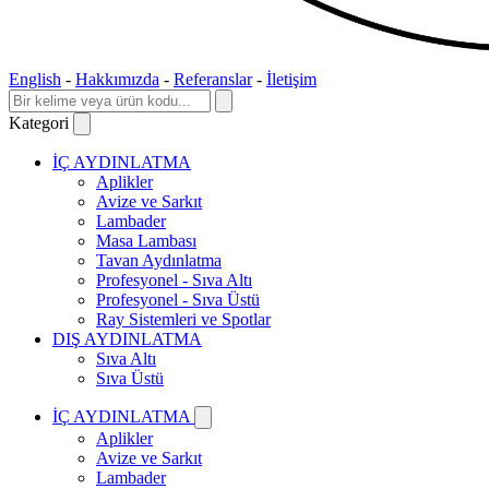
English
-
Hakkımızda
-
Referanslar
-
İletişim
Kategori
İÇ AYDINLATMA
Aplikler
Avize ve Sarkıt
Lambader
Masa Lambası
Tavan Aydınlatma
Profesyonel - Sıva Altı
Profesyonel - Sıva Üstü
Ray Sistemleri ve Spotlar
DIŞ AYDINLATMA
Sıva Altı
Sıva Üstü
İÇ AYDINLATMA
Aplikler
Avize ve Sarkıt
Lambader