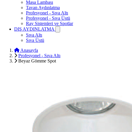
Masa Lambası
Tavan Aydınlatma
Profesyonel - Sıva Altı
Profesyonel - Sıva Üstü
Ray Sistemleri ve Spotlar
DIŞ AYDINLATMA
Sıva Altı
Sıva Üstü
Anasayfa
Profesyonel - Sıva Altı
Beyaz Gömme Spot