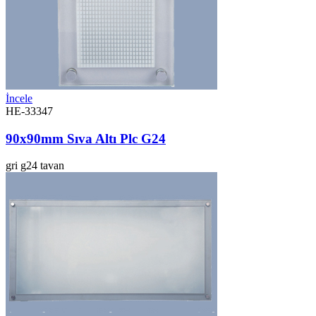
İncele
HE-33347
90x90mm Sıva Altı Plc G24
gri
g24
tavan