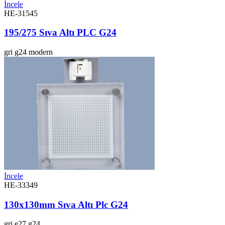
İncele
HE-31545
195/275 Sıva Altı PLC G24
gri
g24
modern
İncele
HE-33349
130x130mm Sıva Altı Plc G24
gri
e27
g24