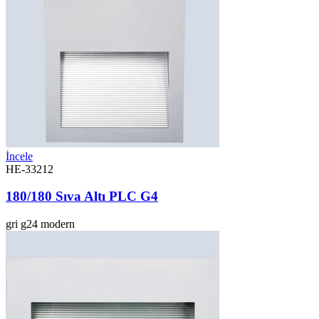
İncele
HE-33212
180/180 Sıva Altı PLC G4
gri
g24
modern