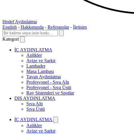
Hedef Aydınlatma
English
-
Hakkımızda
-
Referanslar
-
İletişim
Kategori
İÇ AYDINLATMA
Aplikler
Avize ve Sarkıt
Lambader
Masa Lambası
Tavan Aydınlatma
Profesyonel - Sıva Altı
Profesyonel - Sıva Üstü
Ray Sistemleri ve Spotlar
DIŞ AYDINLATMA
Sıva Altı
Sıva Üstü
İÇ AYDINLATMA
Aplikler
Avize ve Sarkıt