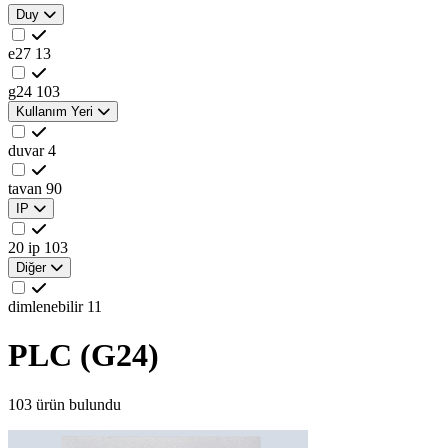
Duy
e27
13
g24
103
Kullanım Yeri
duvar
4
tavan
90
IP
20 ip
103
Diğer
dimlenebilir
11
PLC (G24)
103 ürün bulundu