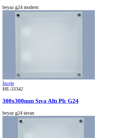
beyaz
g24
modern
İncele
HE-33342
300x300mm Sıva Altı Plc G24
beyaz
g24
tavan