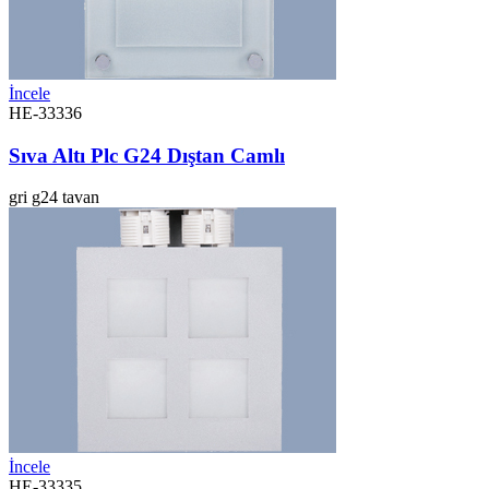
İncele
HE-33336
Sıva Altı Plc G24 Dıştan Camlı
gri
g24
tavan
İncele
HE-33335