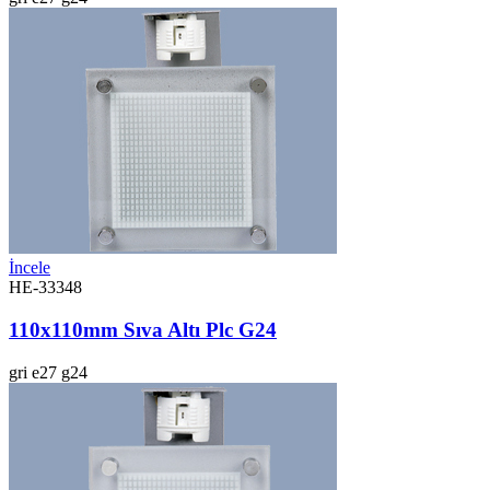
İncele
HE-33348
110x110mm Sıva Altı Plc G24
gri
e27
g24