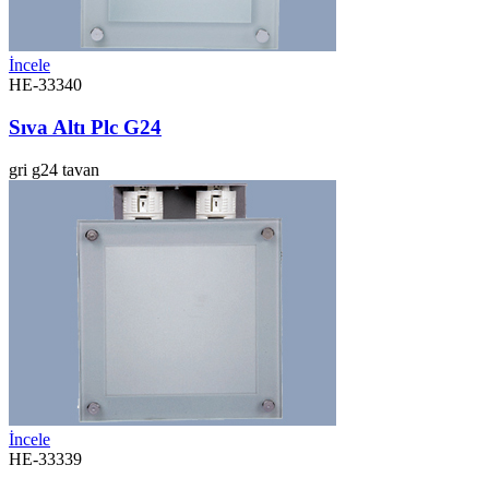
İncele
HE-33340
Sıva Altı Plc G24
gri
g24
tavan
İncele
HE-33339