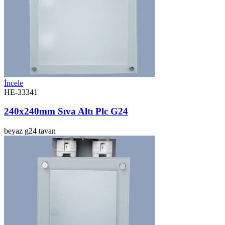
İncele
HE-33341
240x240mm Sıva Altı Plc G24
beyaz
g24
tavan