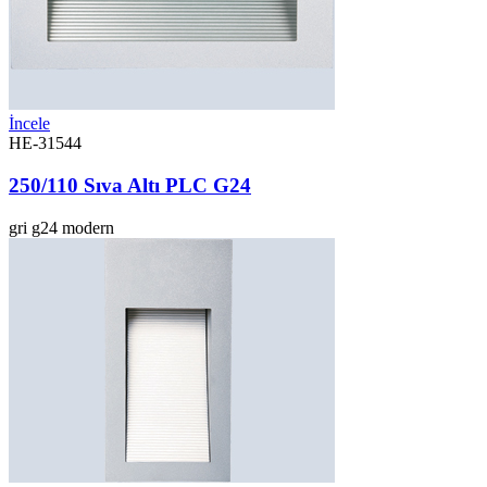
İncele
HE-31544
250/110 Sıva Altı PLC G24
gri
g24
modern