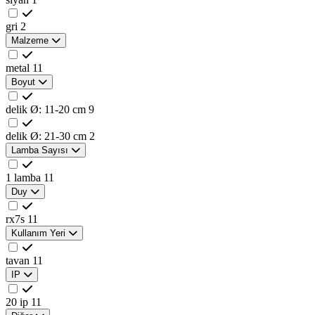
gri
2
Malzeme
metal
11
Boyut
delik Ø: 11-20 cm
9
delik Ø: 21-30 cm
2
Lamba Sayısı
1 lamba
11
Duy
rx7s
11
Kullanım Yeri
tavan
11
IP
20 ip
11