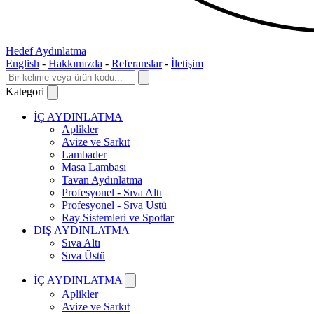
Hedef Aydınlatma
English
-
Hakkımızda
-
Referanslar
-
İletişim
Kategori
İÇ AYDINLATMA
Aplikler
Avize ve Sarkıt
Lambader
Masa Lambası
Tavan Aydınlatma
Profesyonel - Sıva Altı
Profesyonel - Sıva Üstü
Ray Sistemleri ve Spotlar
DIŞ AYDINLATMA
Sıva Altı
Sıva Üstü
İÇ AYDINLATMA
Aplikler
Avize ve Sarkıt