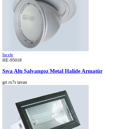
İncele
HE-95018
Sıva Altı Salyangoz Metal Halide Armatür
gri
rx7s
tavan