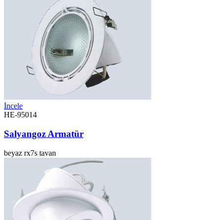
İncele
HE-95014
Salyangoz Armatür
beyaz
rx7s
tavan