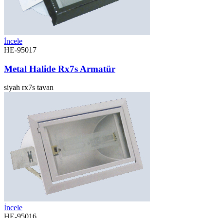
İncele
HE-95017
Metal Halide Rx7s Armatür
siyah
rx7s
tavan
İncele
HE-95016