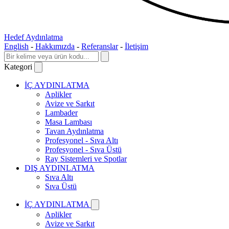
Hedef Aydınlatma
English
-
Hakkımızda
-
Referanslar
-
İletişim
Kategori
İÇ AYDINLATMA
Aplikler
Avize ve Sarkıt
Lambader
Masa Lambası
Tavan Aydınlatma
Profesyonel - Sıva Altı
Profesyonel - Sıva Üstü
Ray Sistemleri ve Spotlar
DIŞ AYDINLATMA
Sıva Altı
Sıva Üstü
İÇ AYDINLATMA
Aplikler
Avize ve Sarkıt