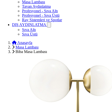
Masa Lambası
Tavan Aydınlatma
Profesyonel - Sıva Altı
Profesyonel - Sıva Üstü
Ray Sistemleri ve Spotlar
DIŞ AYDINLATMA
Sıva Altı
Sıva Üstü
Anasayfa
Masa Lambası
Biba Masa Lambası