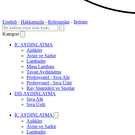
English
-
Hakkımızda
-
Referanslar
-
İletişim
Kategori
İÇ AYDINLATMA
Aplikler
Avize ve Sarkıt
Lambader
Masa Lambası
Tavan Aydınlatma
Profesyonel - Sıva Altı
Profesyonel - Sıva Üstü
Ray Sistemleri ve Spotlar
DIŞ AYDINLATMA
Sıva Altı
Sıva Üstü
İÇ AYDINLATMA
Aplikler
Avize ve Sarkıt
Lambader