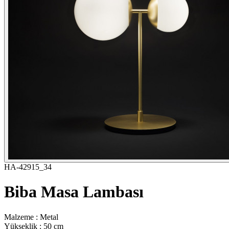
HA-42915_34
Biba Masa Lambası
Malzeme : Metal
Yükseklik : 50 cm