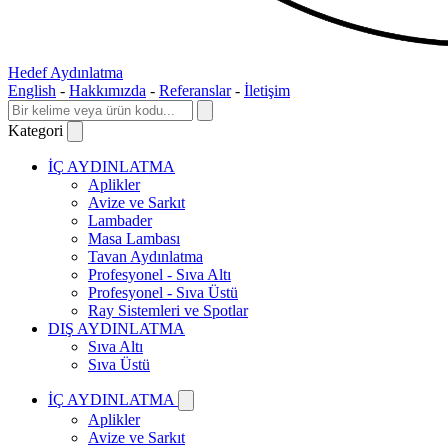
Hedef Aydınlatma
English
-
Hakkımızda
-
Referanslar
-
İletişim
Kategori
İÇ AYDINLATMA
Aplikler
Avize ve Sarkıt
Lambader
Masa Lambası
Tavan Aydınlatma
Profesyonel - Sıva Altı
Profesyonel - Sıva Üstü
Ray Sistemleri ve Spotlar
DIŞ AYDINLATMA
Sıva Altı
Sıva Üstü
İÇ AYDINLATMA
Aplikler
Avize ve Sarkıt