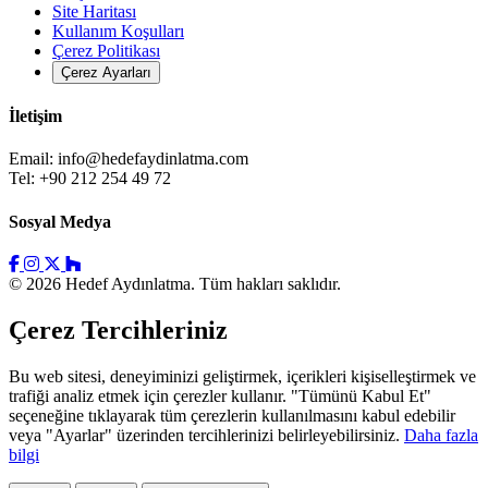
Site Haritası
Kullanım Koşulları
Çerez Politikası
Çerez Ayarları
İletişim
Email:
info@hedefaydinlatma.com
Tel: +90 212 254 49 72
Sosyal Medya
© 2026 Hedef Aydınlatma. Tüm hakları saklıdır.
Çerez Tercihleriniz
Bu web sitesi, deneyiminizi geliştirmek, içerikleri kişiselleştirmek ve
trafiği analiz etmek için çerezler kullanır. "Tümünü Kabul Et"
seçeneğine tıklayarak tüm çerezlerin kullanılmasını kabul edebilir
veya "Ayarlar" üzerinden tercihlerinizi belirleyebilirsiniz.
Daha fazla
bilgi