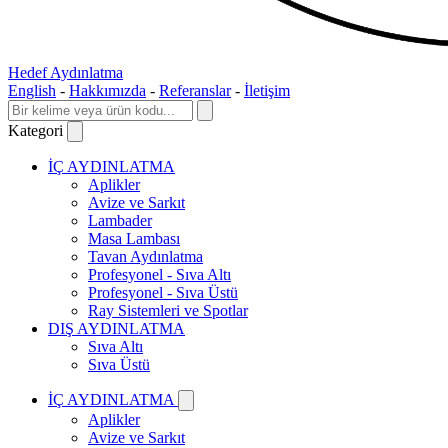
Hedef Aydınlatma
English
-
Hakkımızda
-
Referanslar
-
İletişim
Kategori
İÇ AYDINLATMA
Aplikler
Avize ve Sarkıt
Lambader
Masa Lambası
Tavan Aydınlatma
Profesyonel - Sıva Altı
Profesyonel - Sıva Üstü
Ray Sistemleri ve Spotlar
DIŞ AYDINLATMA
Sıva Altı
Sıva Üstü
İÇ AYDINLATMA
Aplikler
Avize ve Sarkıt