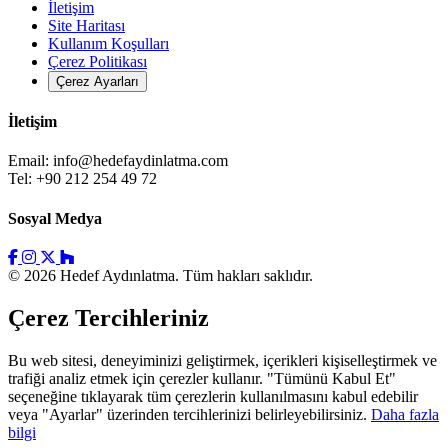
İletişim
Site Haritası
Kullanım Koşulları
Çerez Politikası
Çerez Ayarları
İletişim
Email:
info@hedefaydinlatma.com
Tel: +90 212 254 49 72
Sosyal Medya
© 2026 Hedef Aydınlatma. Tüm hakları saklıdır.
Çerez Tercihleriniz
Bu web sitesi, deneyiminizi geliştirmek, içerikleri kişiselleştirmek ve
trafiği analiz etmek için çerezler kullanır. "Tümünü Kabul Et"
seçeneğine tıklayarak tüm çerezlerin kullanılmasını kabul edebilir
veya "Ayarlar" üzerinden tercihlerinizi belirleyebilirsiniz.
Daha fazla
bilgi