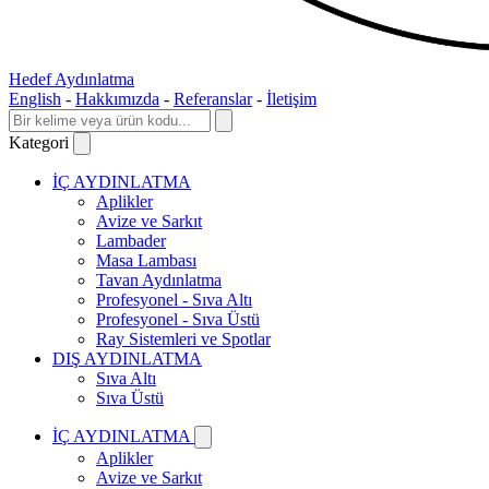
Hedef Aydınlatma
English
-
Hakkımızda
-
Referanslar
-
İletişim
Kategori
İÇ AYDINLATMA
Aplikler
Avize ve Sarkıt
Lambader
Masa Lambası
Tavan Aydınlatma
Profesyonel - Sıva Altı
Profesyonel - Sıva Üstü
Ray Sistemleri ve Spotlar
DIŞ AYDINLATMA
Sıva Altı
Sıva Üstü
İÇ AYDINLATMA
Aplikler
Avize ve Sarkıt