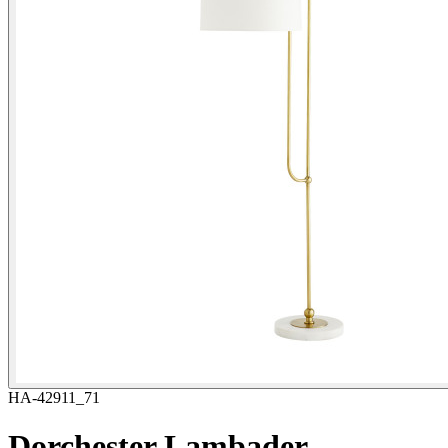
HA-42911_71
Dorchester Lambader