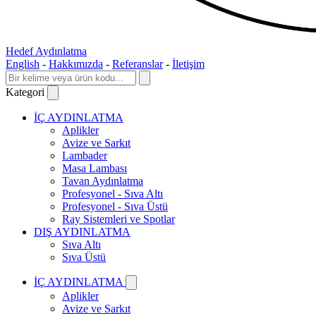
Hedef Aydınlatma
English
-
Hakkımızda
-
Referanslar
-
İletişim
Kategori
İÇ AYDINLATMA
Aplikler
Avize ve Sarkıt
Lambader
Masa Lambası
Tavan Aydınlatma
Profesyonel - Sıva Altı
Profesyonel - Sıva Üstü
Ray Sistemleri ve Spotlar
DIŞ AYDINLATMA
Sıva Altı
Sıva Üstü
İÇ AYDINLATMA
Aplikler
Avize ve Sarkıt