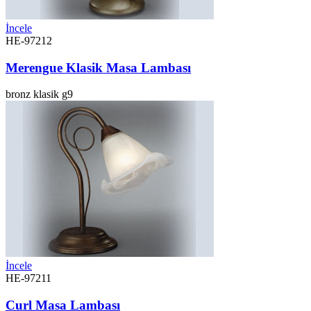
İncele
HE-97212
Merengue Klasik Masa Lambası
bronz
klasik
g9
İncele
HE-97211
Curl Masa Lambası