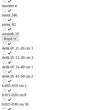
mermer
4
metal
246
pirinç
92
seramik
10
Boyut
delik Ø: 11-20 cm
3
delik Ø: 21-30 cm
3
delik Ø: 31-40 cm
1
delik Ø: 41-50 cm
2
h:001-010 cm
2
h:011-020 cm
8
h:021-030 cm
50