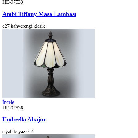
HE-97533
Ambi Tiffany Masa Lambası
e27
kahverengi
klasik
İncele
HE-97536
Umbrella Abajur
siyah
beyaz
e14