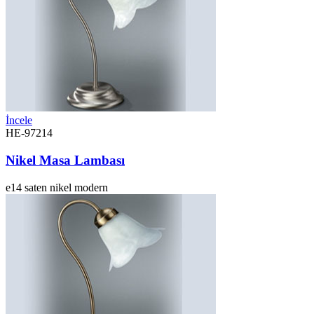
İncele
HE-97214
Nikel Masa Lambası
e14
saten nikel
modern