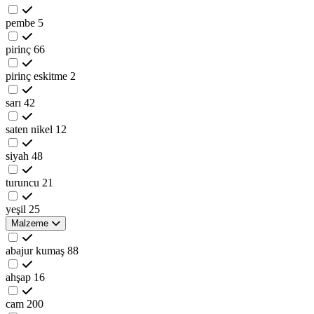
pembe
5
pirinç
66
pirinç eskitme
2
sarı
42
saten nikel
12
siyah
48
turuncu
21
yeşil
25
Malzeme
abajur kumaş
88
ahşap
16
cam
200