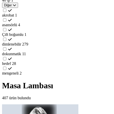
40 ip
1
Diğer
akrobat
1
asansörlü
4
Çift boğumlu
1
dimlenebilir
279
dokunmatik
11
hedef
28
mengeneli
2
Masa Lambası
407 ürün bulundu