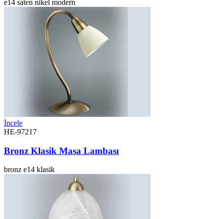
e14
saten nikel
modern
İncele
HE-97217
Bronz Klasik Masa Lambası
bronz
e14
klasik