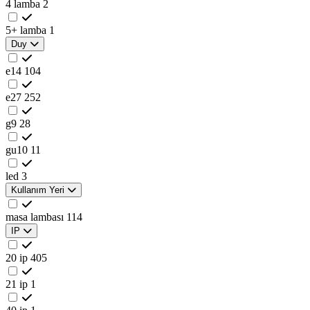
4 lamba
2
5+ lamba
1
Duy
e14
104
e27
252
g9
28
gu10
11
led
3
Kullanım Yeri
masa lambası
114
IP
20 ip
405
21 ip
1