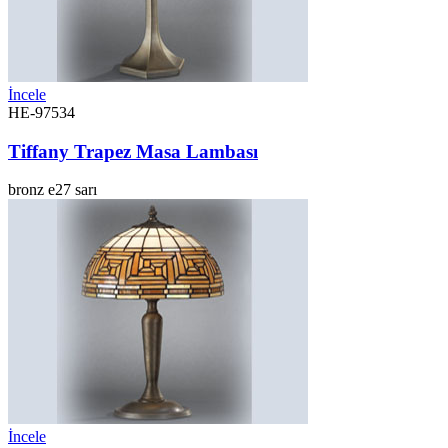
İncele
HE-97534
Tiffany Trapez Masa Lambası
bronz
e27
sarı
İncele