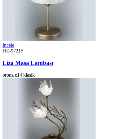
İncele
HE-97215
Liza Masa Lambası
bronz
e14
klasik