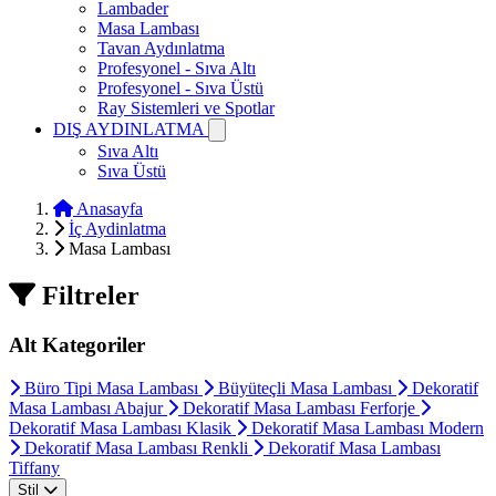
Lambader
Masa Lambası
Tavan Aydınlatma
Profesyonel - Sıva Altı
Profesyonel - Sıva Üstü
Ray Sistemleri ve Spotlar
DIŞ AYDINLATMA
Sıva Altı
Sıva Üstü
Anasayfa
İç Aydinlatma
Masa Lambası
Filtreler
Alt Kategoriler
Büro Tipi Masa Lambası
Büyüteçli Masa Lambası
Dekoratif
Masa Lambası Abajur
Dekoratif Masa Lambası Ferforje
Dekoratif Masa Lambası Klasik
Dekoratif Masa Lambası Modern
Dekoratif Masa Lambası Renkli
Dekoratif Masa Lambası
Tiffany
Stil