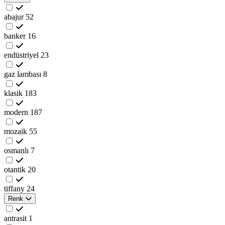
abajur
52
banker
16
endüstriyel
23
gaz lambası
8
klasik
183
modern
187
mozaik
55
osmanlı
7
otantik
20
tiffany
24
Renk
antrasit
1