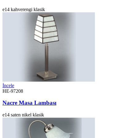
e14
kahverengi
klasik
İncele
HE-97208
Nacre Masa Lambası
e14
saten nikel
klasik