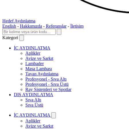
Hedef Aydınlatma
English
-
Hakkımızda
-
Referanslar
-
İletişim
Kategori
İÇ AYDINLATMA
Aplikler
Avize ve Sarkıt
Lambader
Masa Lambası
Tavan Aydınlatma
Profesyonel - Sıva Altı
Profesyonel - Sıva Üstü
Ray Sistemleri ve Spotlar
DIŞ AYDINLATMA
Sıva Altı
Sıva Üstü
İÇ AYDINLATMA
Aplikler
Avize ve Sarkıt