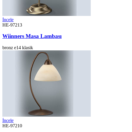
İncele
HE-97213
Wiinners Masa Lambası
bronz
e14
klasik
İncele
HE-97210