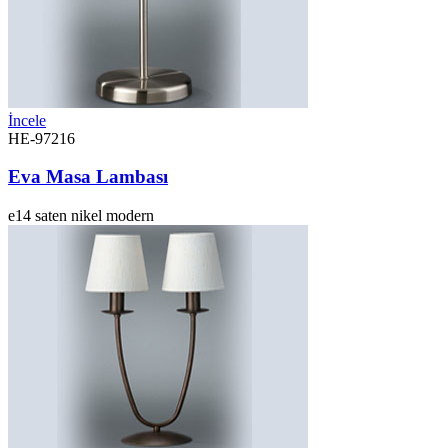
İncele
HE-97216
Eva Masa Lambası
e14
saten nikel
modern