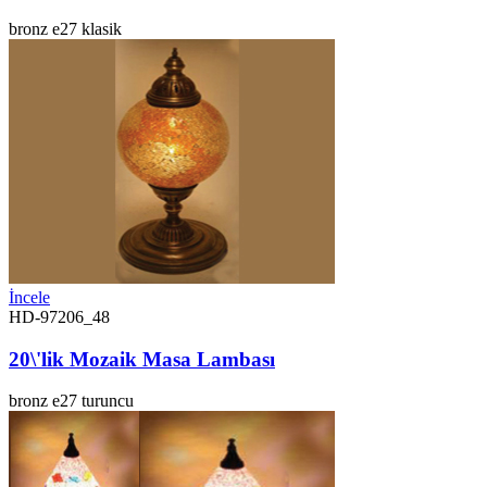
bronz
e27
klasik
İncele
HD-97206_48
20\'lik Mozaik Masa Lambası
bronz
e27
turuncu