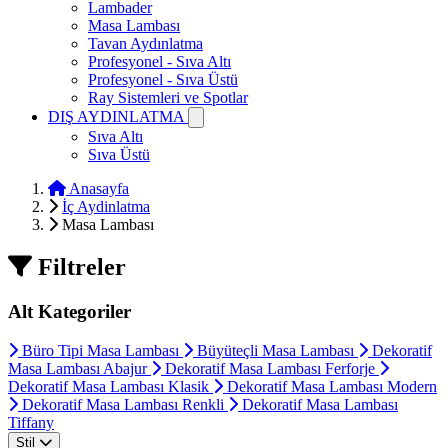
Lambader
Masa Lambası
Tavan Aydınlatma
Profesyonel - Sıva Altı
Profesyonel - Sıva Üstü
Ray Sistemleri ve Spotlar
DIŞ AYDINLATMA
Sıva Altı
Sıva Üstü
Anasayfa
İç Aydinlatma
Masa Lambası
Filtreler
Alt Kategoriler
Büro Tipi Masa Lambası
Büyüteçli Masa Lambası
Dekoratif
Masa Lambası Abajur
Dekoratif Masa Lambası Ferforje
Dekoratif Masa Lambası Klasik
Dekoratif Masa Lambası Modern
Dekoratif Masa Lambası Renkli
Dekoratif Masa Lambası
Tiffany
Stil