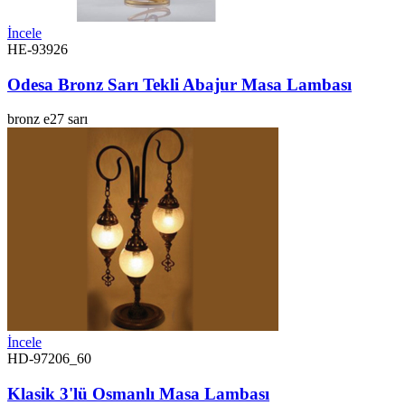
İncele
HE-93926
Odesa Bronz Sarı Tekli Abajur Masa Lambası
bronz
e27
sarı
İncele
HD-97206_60
Klasik 3'lü Osmanlı Masa Lambası