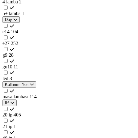
4 lamba
2
5+ lamba
1
Duy
e14
104
e27
252
g9
28
gu10
11
led
3
Kullanım Yeri
masa lambası
114
IP
20 ip
405
21 ip
1