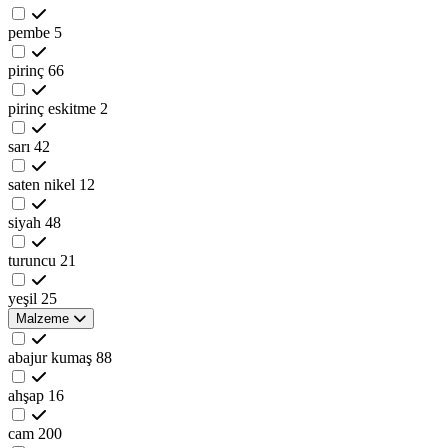
pembe
5
pirinç
66
pirinç eskitme
2
sarı
42
saten nikel
12
siyah
48
turuncu
21
yeşil
25
Malzeme
abajur kumaş
88
ahşap
16
cam
200