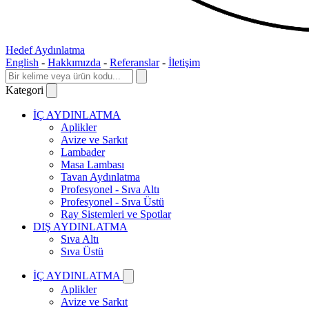
Hedef Aydınlatma
English
-
Hakkımızda
-
Referanslar
-
İletişim
Kategori
İÇ AYDINLATMA
Aplikler
Avize ve Sarkıt
Lambader
Masa Lambası
Tavan Aydınlatma
Profesyonel - Sıva Altı
Profesyonel - Sıva Üstü
Ray Sistemleri ve Spotlar
DIŞ AYDINLATMA
Sıva Altı
Sıva Üstü
İÇ AYDINLATMA
Aplikler
Avize ve Sarkıt