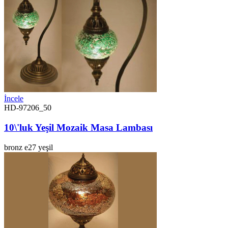
İncele
HD-97206_50
10\'luk Yeşil Mozaik Masa Lambası
bronz
e27
yeşil