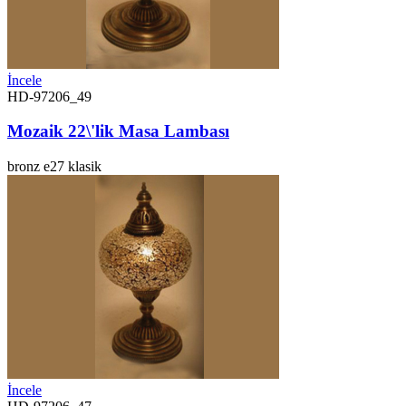
İncele
HD-97206_49
Mozaik 22\'lik Masa Lambası
bronz
e27
klasik
İncele