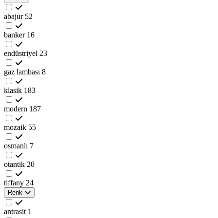
abajur
52
banker
16
endüstriyel
23
gaz lambası
8
klasik
183
modern
187
mozaik
55
osmanlı
7
otantik
20
tiffany
24
Renk
antrasit
1