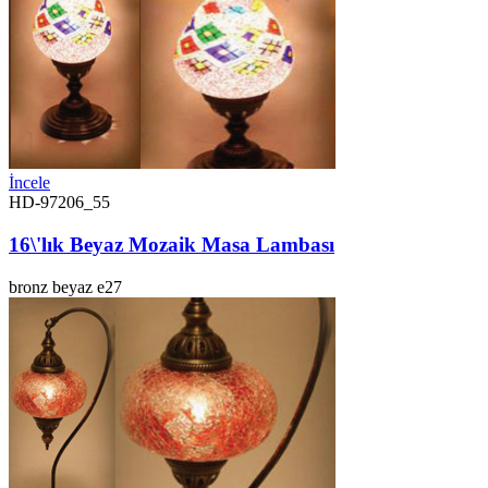
İncele
HD-97206_55
16\'lık Beyaz Mozaik Masa Lambası
bronz
beyaz
e27