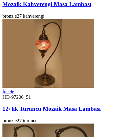
Mozaik Kahverengi Masa Lambası
bronz
e27
kahverengi
İncele
HD-97206_51
12\'lik Turuncu Mozaik Masa Lambası
bronz
e27
turuncu