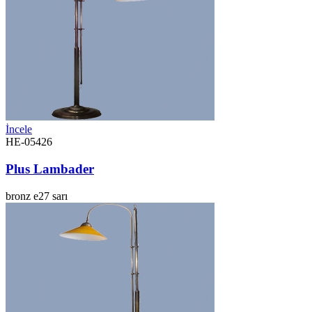
İncele
HE-05426
Plus Lambader
bronz
e27
sarı