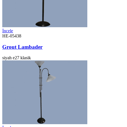
İncele
HE-05438
Grout Lambader
siyah
e27
klasik