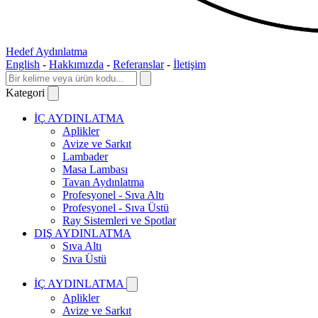
Hedef Aydınlatma
English
-
Hakkımızda
-
Referanslar
-
İletişim
Kategori
İÇ AYDINLATMA
Aplikler
Avize ve Sarkıt
Lambader
Masa Lambası
Tavan Aydınlatma
Profesyonel - Sıva Altı
Profesyonel - Sıva Üstü
Ray Sistemleri ve Spotlar
DIŞ AYDINLATMA
Sıva Altı
Sıva Üstü
İÇ AYDINLATMA
Aplikler
Avize ve Sarkıt