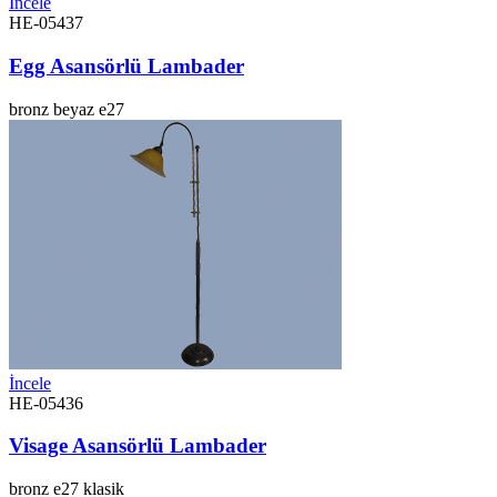
İncele
HE-05437
Egg Asansörlü Lambader
bronz
beyaz
e27
İncele
HE-05436
Visage Asansörlü Lambader
bronz
e27
klasik