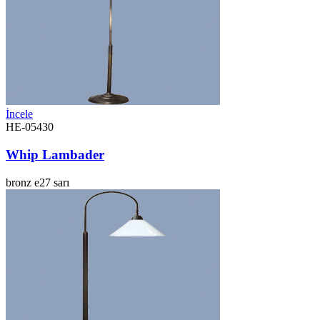
İncele
HE-05430
Whip Lambader
bronz
e27
sarı