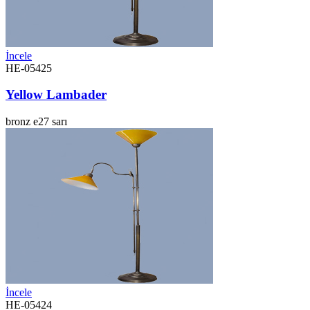
İncele
HE-05425
Yellow Lambader
bronz
e27
sarı
İncele
HE-05424