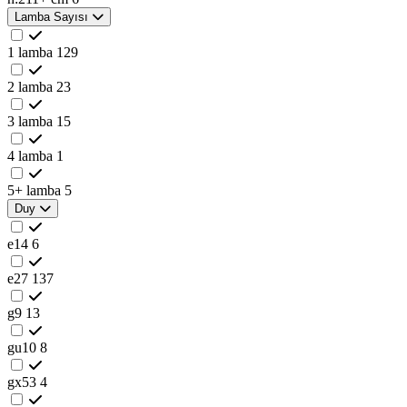
Lamba Sayısı
1 lamba
129
2 lamba
23
3 lamba
15
4 lamba
1
5+ lamba
5
Duy
e14
6
e27
137
g9
13
gu10
8
gx53
4