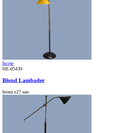
İncele
HE-05439
Blond Lambader
bronz
e27
sarı