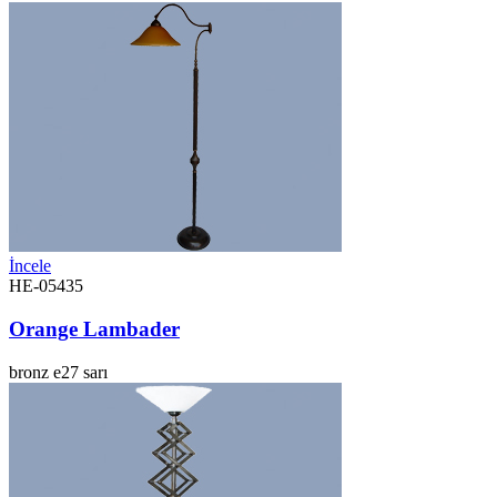
İncele
HE-05435
Orange Lambader
bronz
e27
sarı