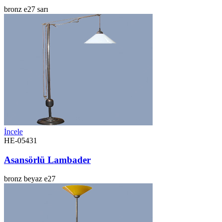
bronz
e27
sarı
İncele
HE-05431
Asansörlü Lambader
bronz
beyaz
e27