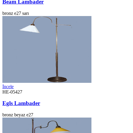
Beam Lambader
bronz
e27
sarı
İncele
HE-05427
Egls Lambader
bronz
beyaz
e27