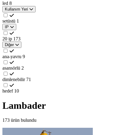
led
8
Kullanım Yeri
setüstü
1
IP
20 ip
173
Diğer
ana-yavru
9
asansörlü
2
dimlenebilir
71
hedef
10
Lambader
173 ürün bulundu