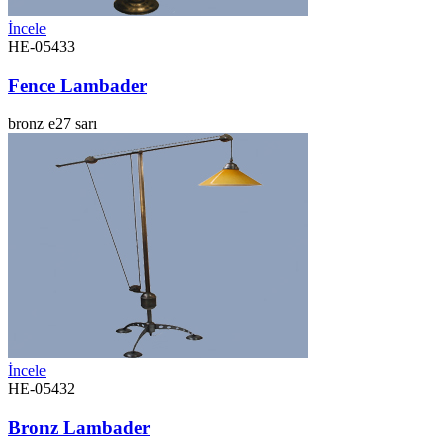
İncele
HE-05433
Fence Lambader
bronz
e27
sarı
İncele
HE-05432
Bronz Lambader