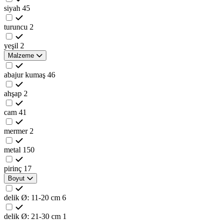
siyah
45
turuncu
2
yeşil
2
Malzeme
abajur kumaş
46
ahşap
2
cam
41
mermer
2
metal
150
pirinç
17
Boyut
delik Ø: 11-20 cm
6
delik Ø: 21-30 cm
1