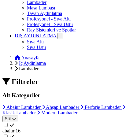
Lambader
Masa Lambası
Tavan Aydınlatma
Profesyonel - Sıva Altı
Profesyonel - Sıva Üstü
Ray Sistemleri ve Spotlar
DIŞ AYDINLATMA
Sıva Altı
Sıva Üstü
Anasayfa
İç Aydinlatma
Lambader
Filtreler
Alt Kategoriler
Abajur Lambader
Ahşap Lambader
Ferforje Lambader
Klasik Lambader
Modern Lambader
Stil
abajur
16