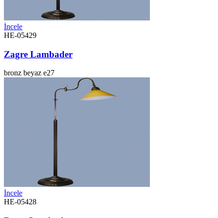
İncele
HE-05429
Zagre Lambader
bronz
beyaz
e27
İncele
HE-05428