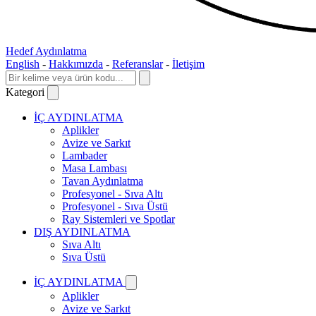
Hedef Aydınlatma
English
-
Hakkımızda
-
Referanslar
-
İletişim
Kategori
İÇ AYDINLATMA
Aplikler
Avize ve Sarkıt
Lambader
Masa Lambası
Tavan Aydınlatma
Profesyonel - Sıva Altı
Profesyonel - Sıva Üstü
Ray Sistemleri ve Spotlar
DIŞ AYDINLATMA
Sıva Altı
Sıva Üstü
İÇ AYDINLATMA
Aplikler
Avize ve Sarkıt