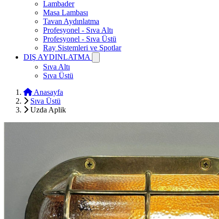
Lambader
Masa Lambası
Tavan Aydınlatma
Profesyonel - Sıva Altı
Profesyonel - Sıva Üstü
Ray Sistemleri ve Spotlar
DIŞ AYDINLATMA
Sıva Altı
Sıva Üstü
Anasayfa
Sıva Üstü
Uzda Aplik