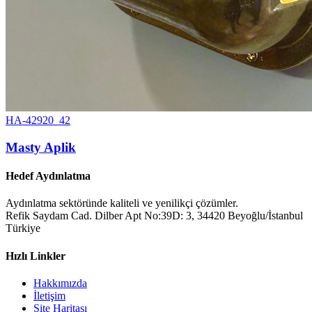
HA-42920_42
Masty Aplik
Hedef Aydınlatma
Aydınlatma sektöründe kaliteli ve yenilikçi çözümler.
Refik Saydam Cad. Dilber Apt No:39D: 3, 34420 Beyoğlu/İstanbul
Türkiye
Hızlı Linkler
Hakkımızda
İletişim
Site Haritası