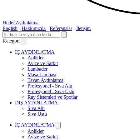
Hedef Aydınlatma
English
-
Hakkımızda
-
Referanslar
-
İletişim
Kategori
İÇ AYDINLATMA
Aplikler
Avize ve Sarkıt
Lambader
Masa Lambası
Tavan Aydınlatma
Profesyonel - Sıva Altı
Profesyonel - Sıva Üstü
Ray Sistemleri ve Spotlar
DIŞ AYDINLATMA
Sıva Altı
Sıva Üstü
İÇ AYDINLATMA
Aplikler
Avize ve Sarkıt