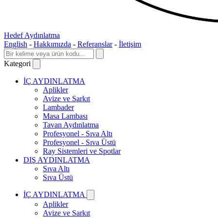
Hedef Aydınlatma
English
-
Hakkımızda
-
Referanslar
-
İletişim
Kategori
İÇ AYDINLATMA
Aplikler
Avize ve Sarkıt
Lambader
Masa Lambası
Tavan Aydınlatma
Profesyonel - Sıva Altı
Profesyonel - Sıva Üstü
Ray Sistemleri ve Spotlar
DIŞ AYDINLATMA
Sıva Altı
Sıva Üstü
İÇ AYDINLATMA
Aplikler
Avize ve Sarkıt