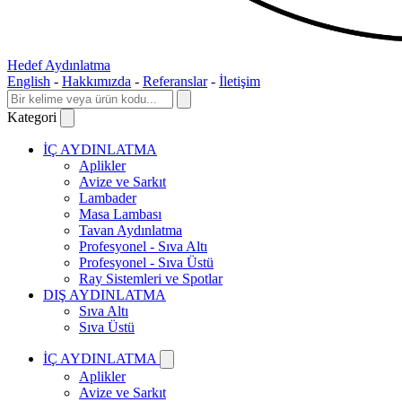
Hedef Aydınlatma
English
-
Hakkımızda
-
Referanslar
-
İletişim
Kategori
İÇ AYDINLATMA
Aplikler
Avize ve Sarkıt
Lambader
Masa Lambası
Tavan Aydınlatma
Profesyonel - Sıva Altı
Profesyonel - Sıva Üstü
Ray Sistemleri ve Spotlar
DIŞ AYDINLATMA
Sıva Altı
Sıva Üstü
İÇ AYDINLATMA
Aplikler
Avize ve Sarkıt