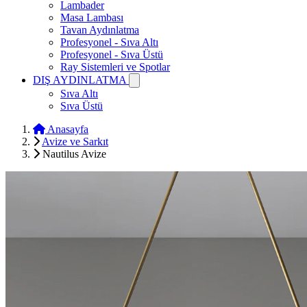
Lambader
Masa Lambası
Tavan Aydınlatma
Profesyonel - Sıva Altı
Profesyonel - Sıva Üstü
Ray Sistemleri ve Spotlar
DIŞ AYDINLATMA
Sıva Altı
Sıva Üstü
Anasayfa
Avize ve Sarkıt
Nautilus Avize