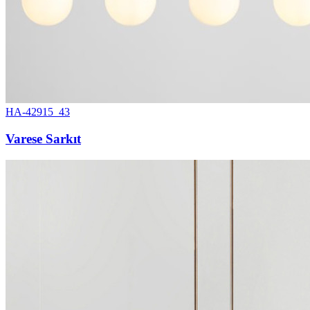
HA-42915_43
Varese Sarkıt