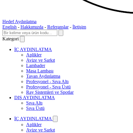
Hedef Aydınlatma
English
-
Hakkımızda
-
Referanslar
-
İletişim
Kategori
İÇ AYDINLATMA
Aplikler
Avize ve Sarkıt
Lambader
Masa Lambası
Tavan Aydınlatma
Profesyonel - Sıva Altı
Profesyonel - Sıva Üstü
Ray Sistemleri ve Spotlar
DIŞ AYDINLATMA
Sıva Altı
Sıva Üstü
İÇ AYDINLATMA
Aplikler
Avize ve Sarkıt