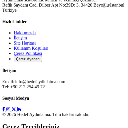
Refik Saydam Cad. Dilber Apt No:39D: 3, 34420 Beyoğlu/İstanbul
Türkiye
Hızlı Linkler
Hakkımızda
İletişim
Site Haritası
Kullanım Koşulları
Çerez Politikası
Çerez Ayarları
İletişim
Email:
info@hedefaydinlatma.com
Tel: +90 212 254 49 72
Sosyal Medya
© 2026 Hedef Aydınlatma. Tüm hakları saklıdır.
Çerez Tercihleriniz