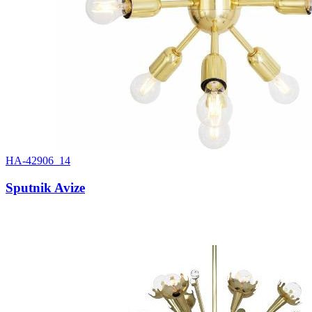
HA-42906_14
Sputnik Avize