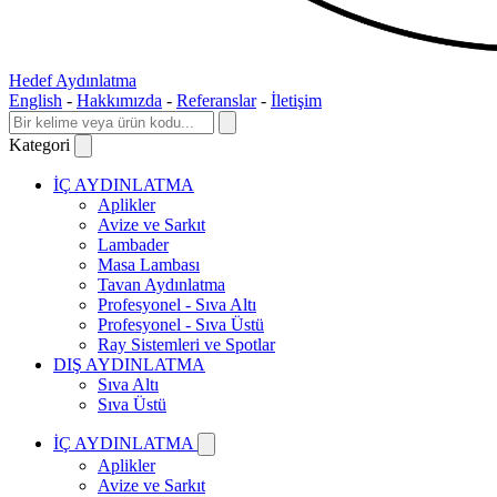
Hedef Aydınlatma
English
-
Hakkımızda
-
Referanslar
-
İletişim
Kategori
İÇ AYDINLATMA
Aplikler
Avize ve Sarkıt
Lambader
Masa Lambası
Tavan Aydınlatma
Profesyonel - Sıva Altı
Profesyonel - Sıva Üstü
Ray Sistemleri ve Spotlar
DIŞ AYDINLATMA
Sıva Altı
Sıva Üstü
İÇ AYDINLATMA
Aplikler
Avize ve Sarkıt