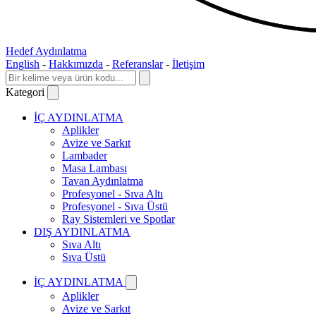
Hedef Aydınlatma
English
-
Hakkımızda
-
Referanslar
-
İletişim
Kategori
İÇ AYDINLATMA
Aplikler
Avize ve Sarkıt
Lambader
Masa Lambası
Tavan Aydınlatma
Profesyonel - Sıva Altı
Profesyonel - Sıva Üstü
Ray Sistemleri ve Spotlar
DIŞ AYDINLATMA
Sıva Altı
Sıva Üstü
İÇ AYDINLATMA
Aplikler
Avize ve Sarkıt