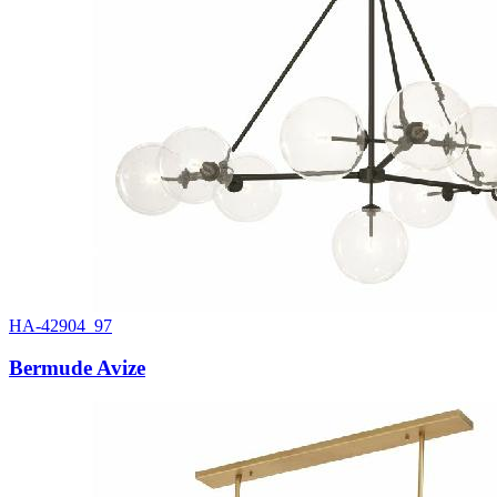
HA-42904_97
Bermude Avize