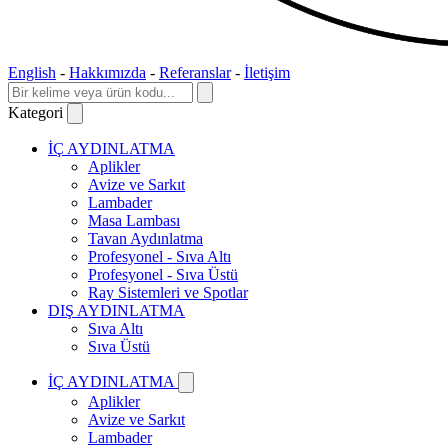
English
-
Hakkımızda
-
Referanslar
-
İletişim
Kategori
İÇ AYDINLATMA
Aplikler
Avize ve Sarkıt
Lambader
Masa Lambası
Tavan Aydınlatma
Profesyonel - Sıva Altı
Profesyonel - Sıva Üstü
Ray Sistemleri ve Spotlar
DIŞ AYDINLATMA
Sıva Altı
Sıva Üstü
İÇ AYDINLATMA
Aplikler
Avize ve Sarkıt
Lambader