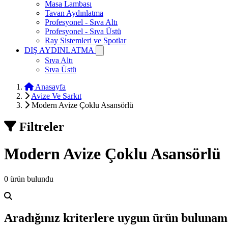
Masa Lambası
Tavan Aydınlatma
Profesyonel - Sıva Altı
Profesyonel - Sıva Üstü
Ray Sistemleri ve Spotlar
DIŞ AYDINLATMA
Sıva Altı
Sıva Üstü
Anasayfa
Avize Ve Sarkıt
Modern Avize Çoklu Asansörlü
Filtreler
Modern Avize Çoklu Asansörlü
0 ürün bulundu
Aradığınız kriterlere uygun ürün bulunam