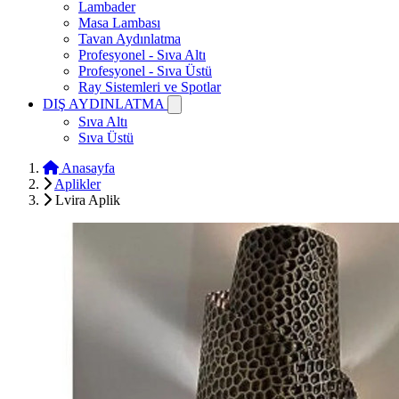
Lambader
Masa Lambası
Tavan Aydınlatma
Profesyonel - Sıva Altı
Profesyonel - Sıva Üstü
Ray Sistemleri ve Spotlar
DIŞ AYDINLATMA
Sıva Altı
Sıva Üstü
Anasayfa
Aplikler
Lvira Aplik