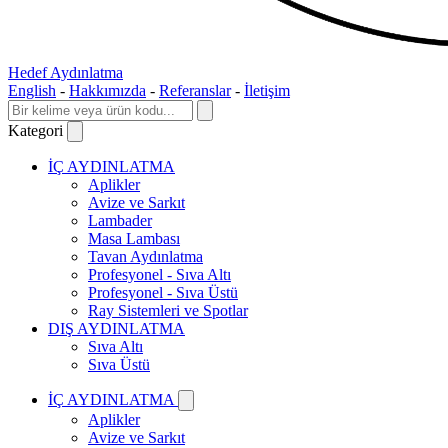
Hedef Aydınlatma
English
-
Hakkımızda
-
Referanslar
-
İletişim
Kategori
İÇ AYDINLATMA
Aplikler
Avize ve Sarkıt
Lambader
Masa Lambası
Tavan Aydınlatma
Profesyonel - Sıva Altı
Profesyonel - Sıva Üstü
Ray Sistemleri ve Spotlar
DIŞ AYDINLATMA
Sıva Altı
Sıva Üstü
İÇ AYDINLATMA
Aplikler
Avize ve Sarkıt