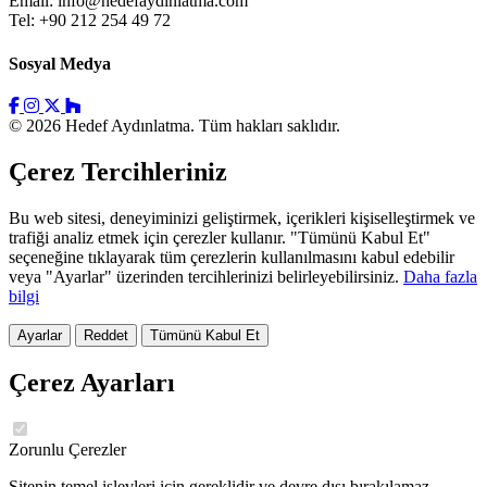
Email:
info@hedefaydinlatma.com
Tel: +90 212 254 49 72
Sosyal Medya
© 2026 Hedef Aydınlatma. Tüm hakları saklıdır.
Çerez Tercihleriniz
Bu web sitesi, deneyiminizi geliştirmek, içerikleri kişiselleştirmek ve
trafiği analiz etmek için çerezler kullanır. "Tümünü Kabul Et"
seçeneğine tıklayarak tüm çerezlerin kullanılmasını kabul edebilir
veya "Ayarlar" üzerinden tercihlerinizi belirleyebilirsiniz.
Daha fazla
bilgi
Ayarlar
Reddet
Tümünü Kabul Et
Çerez Ayarları
Zorunlu Çerezler
Sitenin temel işlevleri için gereklidir ve devre dışı bırakılamaz.