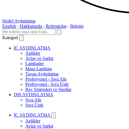
Hedef Aydınlatma
English
-
Hakkımızda
-
Referanslar
-
İletişim
Kategori
İÇ AYDINLATMA
Aplikler
Avize ve Sarkıt
Lambader
Masa Lambası
Tavan Aydınlatma
Profesyonel - Sıva Altı
Profesyonel - Sıva Üstü
Ray Sistemleri ve Spotlar
DIŞ AYDINLATMA
Sıva Altı
Sıva Üstü
İÇ AYDINLATMA
Aplikler
Avize ve Sarkıt