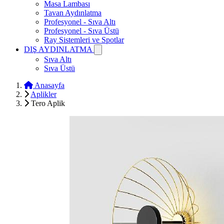
Masa Lambası
Tavan Aydınlatma
Profesyonel - Sıva Altı
Profesyonel - Sıva Üstü
Ray Sistemleri ve Spotlar
DIŞ AYDINLATMA
Sıva Altı
Sıva Üstü
Anasayfa
Aplikler
Tero Aplik