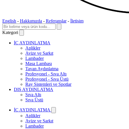
English
-
Hakkımızda
-
Referanslar
-
İletişim
Kategori
İÇ AYDINLATMA
Aplikler
Avize ve Sarkıt
Lambader
Masa Lambası
Tavan Aydınlatma
Profesyonel - Sıva Altı
Profesyonel - Sıva Üstü
Ray Sistemleri ve Spotlar
DIŞ AYDINLATMA
Sıva Altı
Sıva Üstü
İÇ AYDINLATMA
Aplikler
Avize ve Sarkıt
Lambader