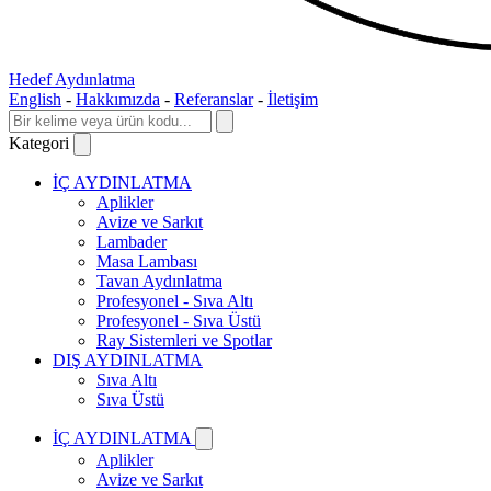
Hedef Aydınlatma
English
-
Hakkımızda
-
Referanslar
-
İletişim
Kategori
İÇ AYDINLATMA
Aplikler
Avize ve Sarkıt
Lambader
Masa Lambası
Tavan Aydınlatma
Profesyonel - Sıva Altı
Profesyonel - Sıva Üstü
Ray Sistemleri ve Spotlar
DIŞ AYDINLATMA
Sıva Altı
Sıva Üstü
İÇ AYDINLATMA
Aplikler
Avize ve Sarkıt