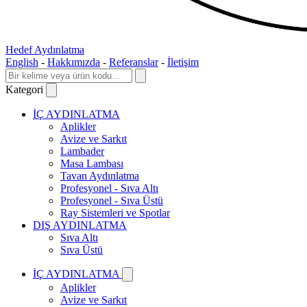
Hedef Aydınlatma
English
-
Hakkımızda
-
Referanslar
-
İletişim
Kategori
İÇ AYDINLATMA
Aplikler
Avize ve Sarkıt
Lambader
Masa Lambası
Tavan Aydınlatma
Profesyonel - Sıva Altı
Profesyonel - Sıva Üstü
Ray Sistemleri ve Spotlar
DIŞ AYDINLATMA
Sıva Altı
Sıva Üstü
İÇ AYDINLATMA
Aplikler
Avize ve Sarkıt