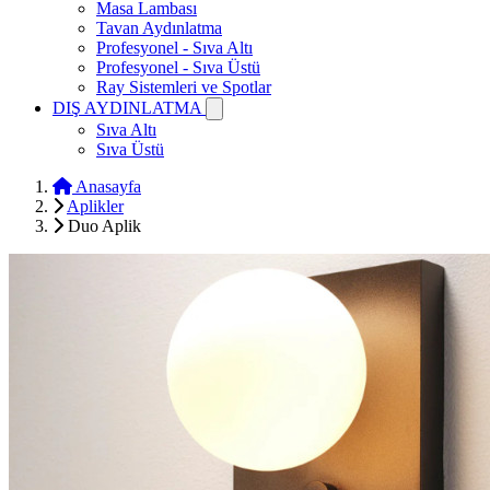
Masa Lambası
Tavan Aydınlatma
Profesyonel - Sıva Altı
Profesyonel - Sıva Üstü
Ray Sistemleri ve Spotlar
DIŞ AYDINLATMA
Sıva Altı
Sıva Üstü
Anasayfa
Aplikler
Duo Aplik