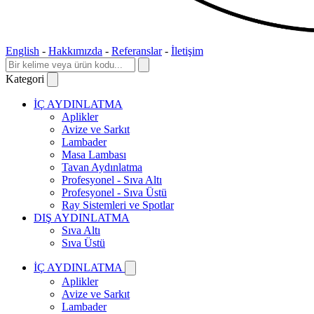
English
-
Hakkımızda
-
Referanslar
-
İletişim
Kategori
İÇ AYDINLATMA
Aplikler
Avize ve Sarkıt
Lambader
Masa Lambası
Tavan Aydınlatma
Profesyonel - Sıva Altı
Profesyonel - Sıva Üstü
Ray Sistemleri ve Spotlar
DIŞ AYDINLATMA
Sıva Altı
Sıva Üstü
İÇ AYDINLATMA
Aplikler
Avize ve Sarkıt
Lambader