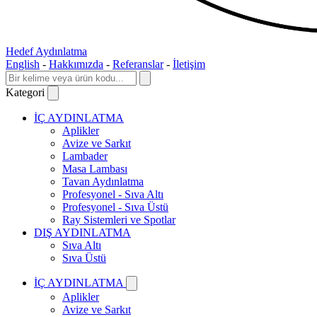
Hedef Aydınlatma
English
-
Hakkımızda
-
Referanslar
-
İletişim
Kategori
İÇ AYDINLATMA
Aplikler
Avize ve Sarkıt
Lambader
Masa Lambası
Tavan Aydınlatma
Profesyonel - Sıva Altı
Profesyonel - Sıva Üstü
Ray Sistemleri ve Spotlar
DIŞ AYDINLATMA
Sıva Altı
Sıva Üstü
İÇ AYDINLATMA
Aplikler
Avize ve Sarkıt