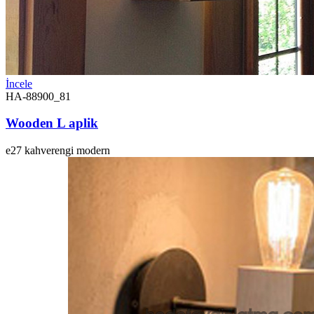
İncele
HA-88900_81
Wooden L aplik
e27
kahverengi
modern