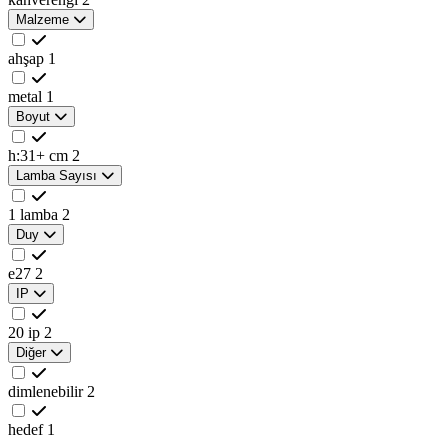
Malzeme
ahşap
1
metal
1
Boyut
h:31+ cm
2
Lamba Sayısı
1 lamba
2
Duy
e27
2
IP
20 ip
2
Diğer
dimlenebilir
2
hedef
1